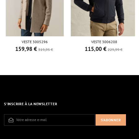
VESTE 3005296
VESTE 3006208
159,98 €
115,00 €
Prix de base
Prix
Prix de base
Prix
319,95 €
229,99 €
S'INSCRIRE À LA NEWSLETTER