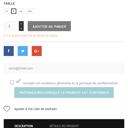
TAILLE
M
L
XL
XXL
AJOUTER AU PANIER
Il n'y a pas assez de produits en stock.

J'accepte les conditions générales et la politique de confidentialité
PRÉVENEZ-MOI LORSQUE LE PRODUIT EST DISPONIBLE
Ajouter à ma liste de souhaits
DESCRIPTION
DÉTAILS DU PRODUIT