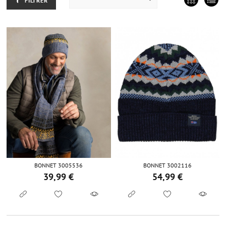
FILTRER
BONNET 3005536
BONNET 3002116
39,99 €
54,99 €
Prix
Prix