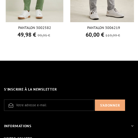
PANTALON 3002582
PANTALON 3006219
49,98 €
60,00 €
Prix de base
Prix
Prix de base
Prix
99,95 €
119,99 €
S'INSCRIRE À LA NEWSLETTER
INFORMATIONS