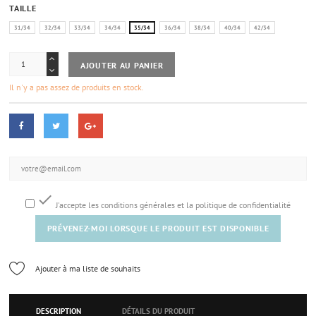
TAILLE
31/34
32/34
33/34
34/34
35/34
36/34
38/34
40/34
42/34
AJOUTER AU PANIER
Il n'y a pas assez de produits en stock.

J'accepte les conditions générales et la politique de confidentialité
PRÉVENEZ-MOI LORSQUE LE PRODUIT EST DISPONIBLE
Ajouter à ma liste de souhaits
DESCRIPTION
DÉTAILS DU PRODUIT