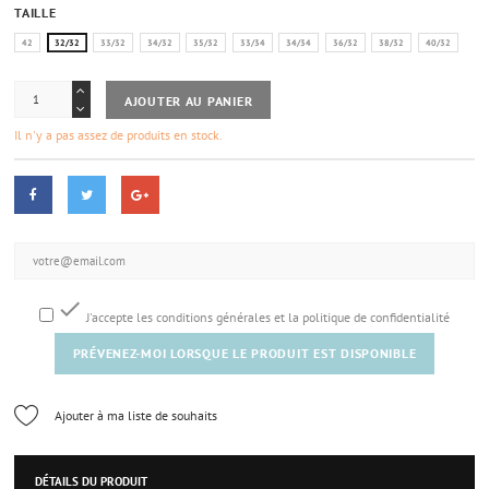
TAILLE
42
32/32
33/32
34/32
35/32
33/34
34/34
36/32
38/32
40/32
AJOUTER AU PANIER
Il n'y a pas assez de produits en stock.

J'accepte les conditions générales et la politique de confidentialité
PRÉVENEZ-MOI LORSQUE LE PRODUIT EST DISPONIBLE
Ajouter à ma liste de souhaits
DÉTAILS DU PRODUIT