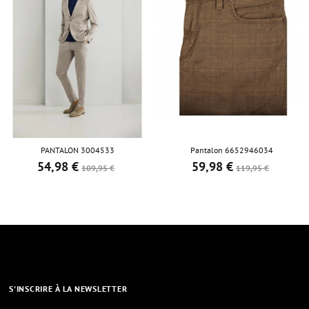
PANTALON 3004533
Pantalon 6652946034
54,98 €
59,98 €
Prix de base
Prix
Prix de base
Prix
109,95 €
119,95 €
S'INSCRIRE À LA NEWSLETTER