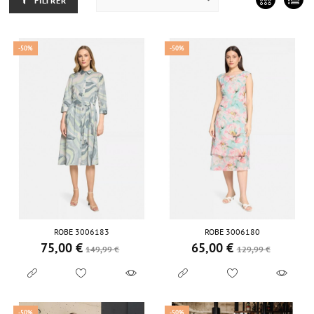
FILTRER
-50%
-50%
ROBE 3006183
ROBE 3006180
75,00 €
65,00 €
Prix de base
Prix
Prix de base
Prix
149,99 €
129,99 €
-50%
-50%