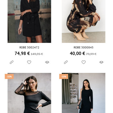
ROBE 3002472
ROBE 3000845
74,98 €
40,00 €
Prix de base
Prix
Prix de base
Prix
149,95 €
79,99 €
-50%
-50%