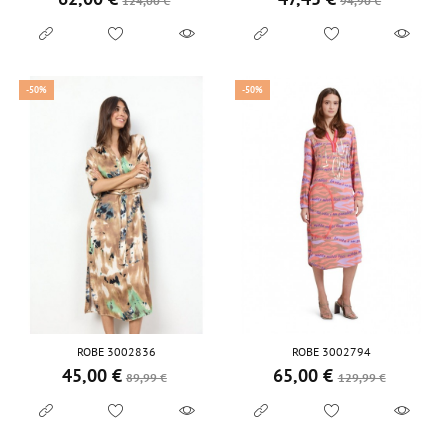
124,00 €
94,90 €
-50%
-50%
ROBE 3002836
ROBE 3002794
45,00 €
65,00 €
Prix de base
Prix
Prix de base
Prix
89,99 €
129,99 €