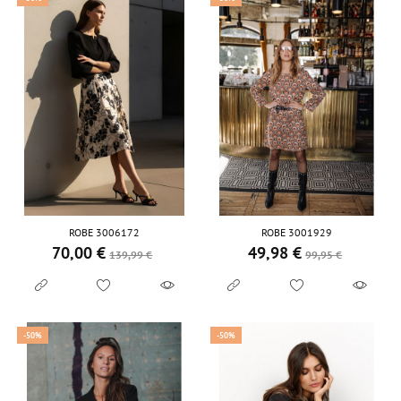
ROBE 3006172
ROBE 3001929
70,00 €
49,98 €
Prix de base
Prix
Prix de base
Prix
139,99 €
99,95 €
-50%
-50%