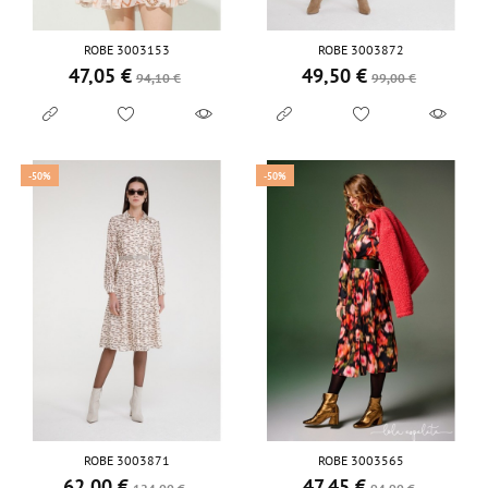
ROBE 3003153
ROBE 3003872
47,05 €
49,50 €
Prix de base
Prix
Prix de base
Prix
94,10 €
99,00 €
-50%
-50%
ROBE 3003871
ROBE 3003565
62,00 €
47,45 €
Prix de base
Prix
Prix de base
Prix