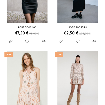
ROBE 3005400
ROBE 3005398
47,50 €
62,50 €
Prix de base
Prix
Prix de base
Prix
95,00 €
125,00 €
-50%
-50%