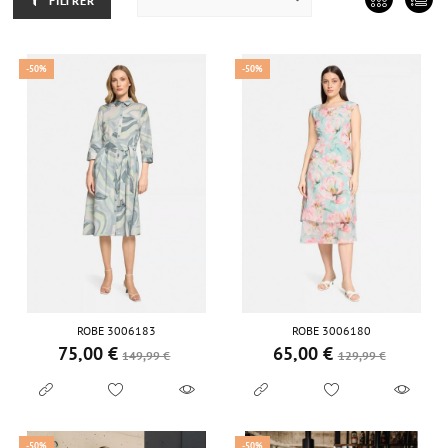
FILTRER
-50%
-50%
ROBE 3006183
ROBE 3006180
75,00 €
65,00 €
Prix de base
Prix
Prix de base
Prix
149,99 €
129,99 €
-50%
-50%