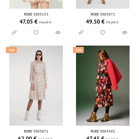
ROBE 3003153
ROBE 3003872
47,05 €
49,50 €
Prix de base
Prix
Prix de base
Prix
94,10 €
99,00 €
-50%
-50%
ROBE 3003871
ROBE 3003565
62,00 €
47,45 €
Prix de base
Prix
Prix de base
Prix