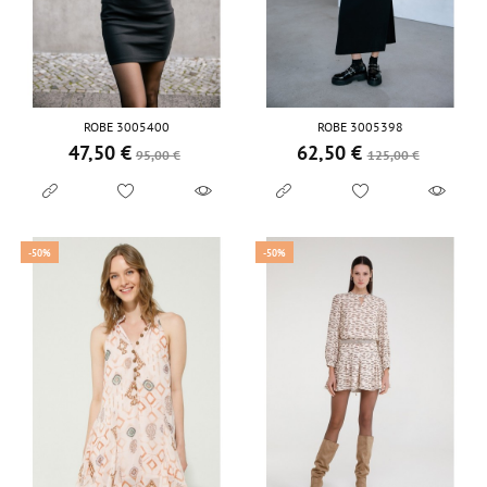
ROBE 3005400
ROBE 3005398
47,50 €
62,50 €
Prix de base
Prix
Prix de base
Prix
95,00 €
125,00 €
-50%
-50%