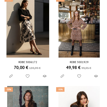
ROBE 3006172
ROBE 3001929
70,00 €
49,98 €
Prix de base
Prix
Prix de base
Prix
139,99 €
99,95 €
-50%
-50%