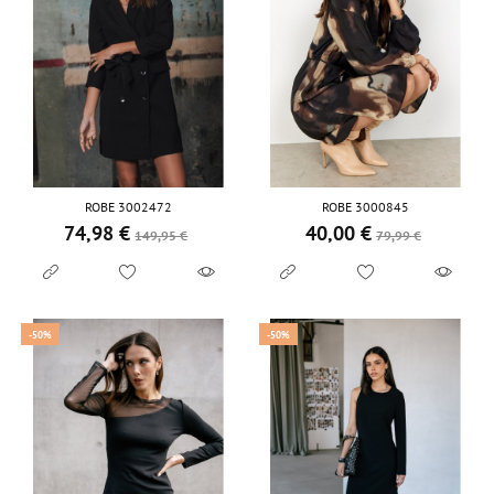
ROBE 3002472
ROBE 3000845
74,98 €
40,00 €
Prix de base
Prix
Prix de base
Prix
149,95 €
79,99 €
-50%
-50%