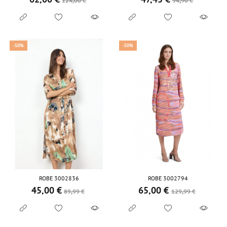
124,00 €
94,90 €
-50%
-50%
ROBE 3002836
ROBE 3002794
45,00 €
65,00 €
Prix de base
Prix
Prix de base
Prix
89,99 €
129,99 €